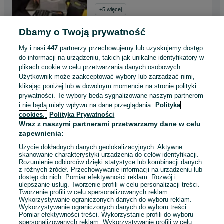
+
5
więcej
Kędzierzyn-Koźle, Blachownia Śląska
Dbamy o Twoją prywatność
Odświeżono dzisiaj o 07:45
My i nasi
447
partnerzy przechowujemy lub uzyskujemy dostęp
do informacji na urządzeniu, takich jak unikalne identyfikatory w
Serwis AGD - Naprawa Pralek,
plikach cookie w celu przetwarzania danych osobowych.
Lodówek, Zmywarek, Terminy
Użytkownik może zaakceptować wybory lub zarządzać nimi,
na Dziś!
klikając poniżej lub w dowolnym momencie na stronie polityki
Czyszczenie i konserwacja
prywatności. Te wybory będą sygnalizowane naszym partnerom
Instalacja i konfiguracja
i nie będą miały wpływu na dane przeglądania.
Polityka
cookies,
Polityka Prywatności
Naprawa modułów sterujących
Wraz z naszymi partnerami przetwarzamy dane w celu
zapewnienia:
Przeglądy i konserwacja
Użycie dokładnych danych geolokalizacyjnych. Aktywne
+
5
więcej
skanowanie charakterystyki urządzenia do celów identyfikacji.
Rozumienie odbiorców dzięki statystyce lub kombinacji danych
Zabrze
z różnych źródeł. Przechowywanie informacji na urządzeniu lub
Odświeżono dzisiaj o 07:44
dostęp do nich. Pomiar efektywności reklam. Rozwój i
ulepszanie usług. Tworzenie profili w celu personalizacji treści.
Tworzenie profili w celu spersonalizowanych reklam.
Wykorzystywanie ograniczonych danych do wyboru reklam.
Wykorzystywanie ograniczonych danych do wyboru treści.
Pomiar efektywności treści. Wykorzystanie profili do wyboru
1
2
3
...
20
spersonalizowanych reklam. Wykorzystywanie profili w celu